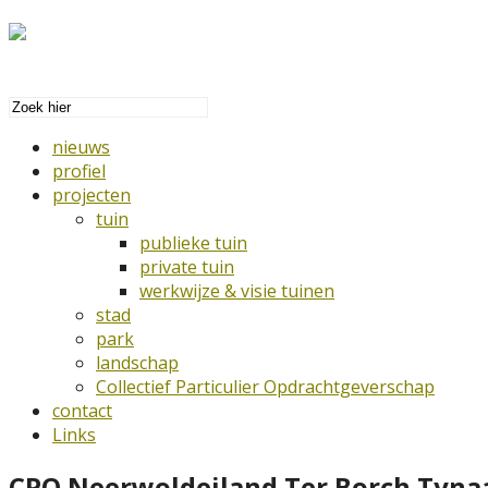
nieuws
profiel
projecten
tuin
publieke tuin
private tuin
werkwijze & visie tuinen
stad
park
landschap
Collectief Particulier Opdrachtgeverschap
contact
Links
CPO Neerwoldeiland Ter Borch Tyna